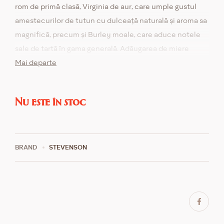
rom de primă clasă, Virginia de aur, care umple gustul
amestecurilor de tutun cu dulceață naturală și aroma sa
magnifică, precum și Burley moale, care aduce notele
sale de tartă în gama generală. Adăugarea de miere
naturală sălbatică completează în mod favorabil
Mai departe
această compoziție armonioasă de tutun. Realizat în
conformitate cu cele mai bune tradiții ale meșteșugului.
Nu este în stoc
BRAND
STEVENSON