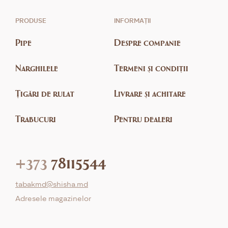
PRODUSE
INFORMAȚII
Pipe
Despre companie
Narghilele
Termeni și condiții
Țigări de rulat
Livrare și achitare
Trabucuri
Pentru dealeri
+373
78115544
tabakmd@shisha.md
Adresele magazinelor