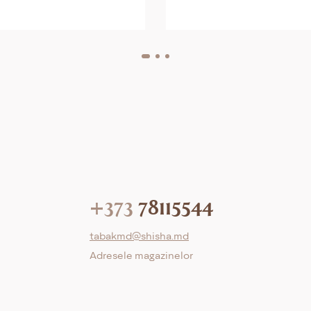
+373
78115544
tabakmd@shisha.md
Adresele magazinelor