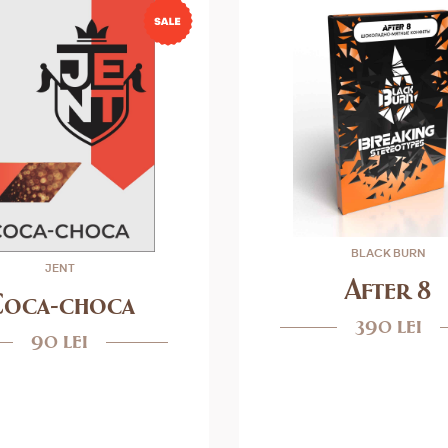
BLACK BURN
JENT
After 8
oca-choca
390 lei
90 lei