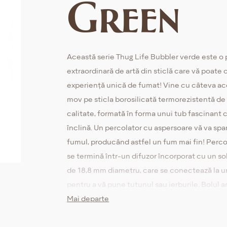
Green
Această serie Thug Life Bubbler verde este o 
extraordinară de artă din sticlă care vă poate o
experiență unică de fumat! Vine cu câteva a
mov pe sticla borosilicată termorezistentă de 
calitate, formată în forma unui tub fascinant 
înclină. Un percolator cu aspersoare vă va spa
fumul, producând astfel un fum mai fin! Perco
se termină într-un difuzor încorporat cu un sol
de 18,8 mm diametru, care se conectează la u
pentru a vă pune tutunul sau ierburile. Bolul a
mâner care facilitează utilizarea, atâta timp cât
Mai departe
puteți ridica și curăța când vă convine.