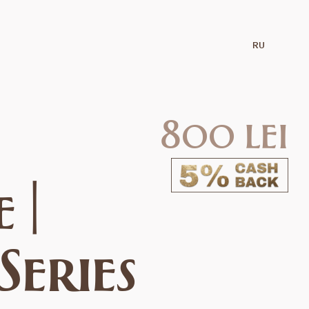
RU
800 lei
 |
Series