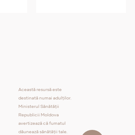
Această resursă este
destinată numai adulților.
Ministerul Sănătății
Republicii Moldova
avertizează că fumatul
dăunează sănătății tale.