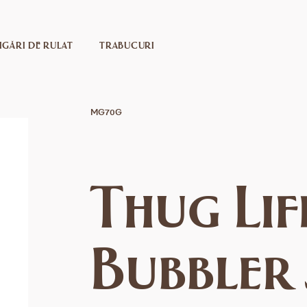
IGĂRI DE RULAT
TRABUCURI
MG70G
Thug Life
Bubbler 