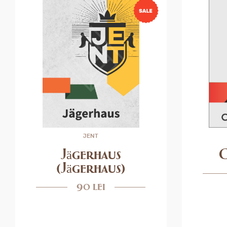
JENT
C
Jägerhaus
(Jägerhaus)
90 lei