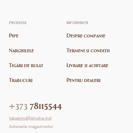
PRODUSE
INFORMAȚII
Pipe
Despre companie
Narghilele
Termeni și condiții
Țigări de rulat
Livrare și achitare
Trabucuri
Pentru dealeri
+373
78115544
tabakmd@shisha.md
Adresele magazinelor