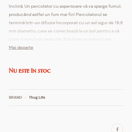
înclină. Un percolator cu aspersoare vă va sparge fumul,
producând astfel un fum mai fin! Percolatorul se
termină într-un difuzor încorporat cu un sol sigur de 18,8
mm diametru, care se conectează la un bol pentru a vă
pune tutunul sau ierburile. Bolul are un mâner care
facilitează utilizarea, atâta timp cât îl puteți ridica și
Mai departe
curăța când vă convine.
Nu este în stoc
BRAND
Thug Life