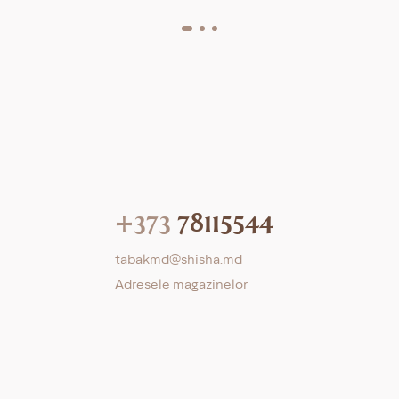
+373
78115544
tabakmd@shisha.md
Adresele magazinelor