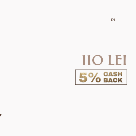
RU
110 lei
v