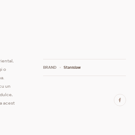
iental,
BRAND
Stanislaw
i o
na.
cu un
 dulce,
a acest