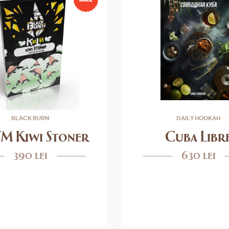
BLACK BURN
DAILY HOOKAH
M Kiwi Stoner
Cuba Libr
390 lei
630 lei