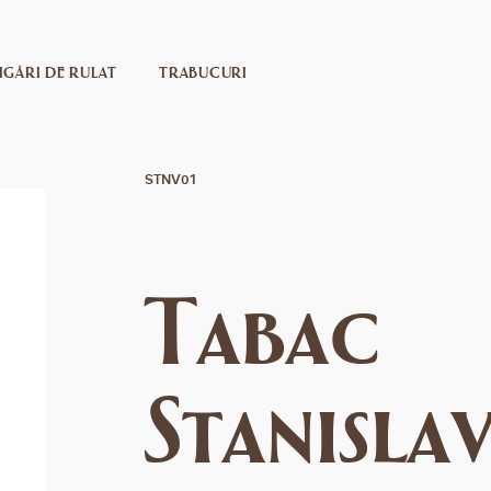
IGĂRI DE RULAT
TRABUCURI
STNV01
Tabac
Stanisla