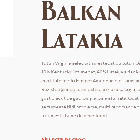
Balkan
Latakia
Tutun Virginia selectat amestecat cu tutun Or
10% Kentucky întunecat, 40% Latakia siriană ș
cantitate mică de piper American din Louisia
Rezistență medie, amestec englezesc bogat, 
gust plăcut de gudron și aromă afumată. Gust
se fumează fără probleme, multi recomanda c
tutun este bune de amestecat.
Nu este în stoc