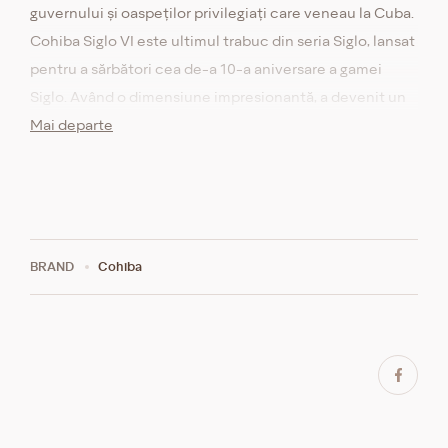
guvernului și oaspeților privilegiați care veneau la Cuba.
Cohiba Siglo VI este ultimul trabuc din seria Siglo, lansat
pentru a sărbători cea de-a 10-a aniversare a gamei
Siglo. Având o dimensiune impresionantă, a devenit un
cadou pentru toți admiratorii acestui brand. Și este greu
Mai departe
să nu-ți placă, pentru că frunzele de tutun pentru
Cohiba sunt supuse celui mai înalt grad de examinare și
procesare. Gustul său rafinat a câștigat aprobarea
cunoscătorilor din întreaga lume.
BRAND
Cohiba