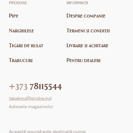
PRODUSE
INFORMAȚII
Pipe
Despre companie
Narghilele
Termeni și condiții
Țigări de rulat
Livrare și achitare
Trabucuri
Pentru dealeri
+373
78115544
tabakmd@shisha.md
Adresele magazinelor
Această resursă este destinată numai