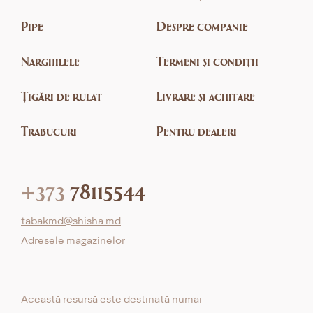
Pipe
Despre companie
Narghilele
Termeni și condiții
Țigări de rulat
Livrare și achitare
Trabucuri
Pentru dealeri
+373
78115544
tabakmd@shisha.md
Adresele magazinelor
Această resursă este destinată numai