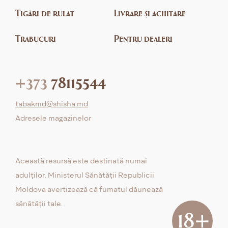
Țigări de rulat
Livrare și achitare
Trabucuri
Pentru dealeri
+373
78115544
tabakmd@shisha.md
Adresele magazinelor
Această resursă este destinată numai
adulților. Ministerul Sănătății Republicii
Moldova avertizează că fumatul dăunează
sănătății tale.