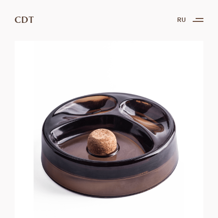
CDT
RU