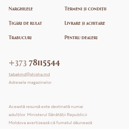
Narghilele
Termeni și condiții
Țigări de rulat
Livrare și achitare
Trabucuri
Pentru dealeri
+373
78115544
tabakmd@shisha.md
Adresele magazinelor
Această resursă este destinată numai
adulților. Ministerul Sănătății Republicii
Moldova avertizează că fumatul dăunează