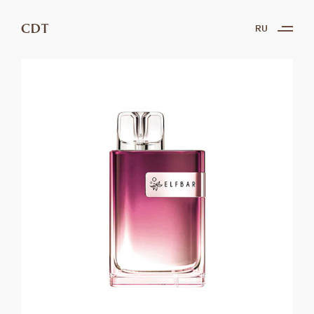
CDT
RU