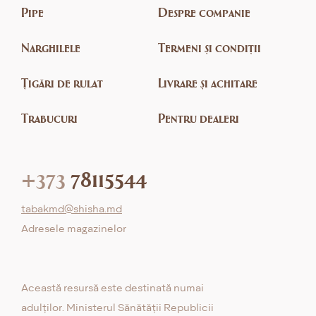
Pipe
Despre companie
Narghilele
Termeni și condiții
Țigări de rulat
Livrare și achitare
Trabucuri
Pentru dealeri
+373
78115544
tabakmd@shisha.md
Adresele magazinelor
Această resursă este destinată numai
adulților. Ministerul Sănătății Republicii