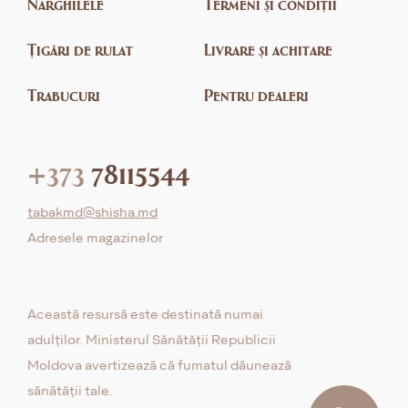
Narghilele
Termeni și condiții
Țigări de rulat
Livrare și achitare
Trabucuri
Pentru dealeri
+373
78115544
tabakmd@shisha.md
Adresele magazinelor
Această resursă este destinată numai
adulților. Ministerul Sănătății Republicii
Moldova avertizează că fumatul dăunează
sănătății tale.