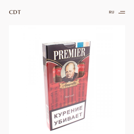
CDT
RU