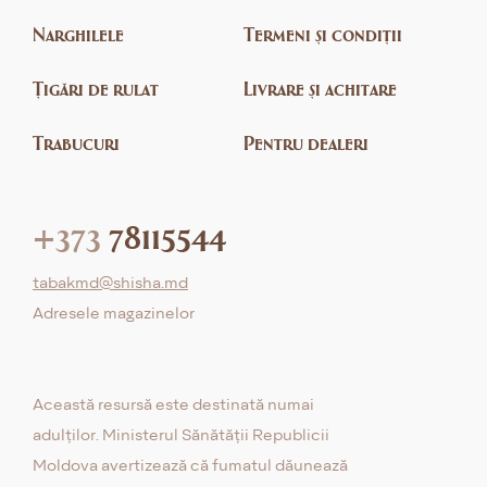
Narghilele
Termeni și condiții
Țigări de rulat
Livrare și achitare
Trabucuri
Pentru dealeri
+373
78115544
tabakmd@shisha.md
Adresele magazinelor
Această resursă este destinată numai
adulților. Ministerul Sănătății Republicii
Moldova avertizează că fumatul dăunează