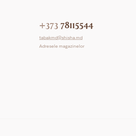
+373
78115544
tabakmd@shisha.md
Adresele magazinelor