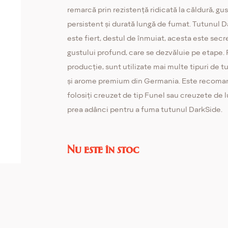
remarcă prin rezistență ridicată la căldură, gus
persistent și durată lungă de fumat. Tutunul 
este fiert, destul de înmuiat, acesta este secr
gustului profund, care se dezvăluie pe etape.
producție, sunt utilizate mai multe tipuri de t
și arome premium din Germania. Este recoma
folosiți creuzet de tip Funel sau creuzete de l
prea adânci pentru a fuma tutunul DarkSide.
Nu este în stoc