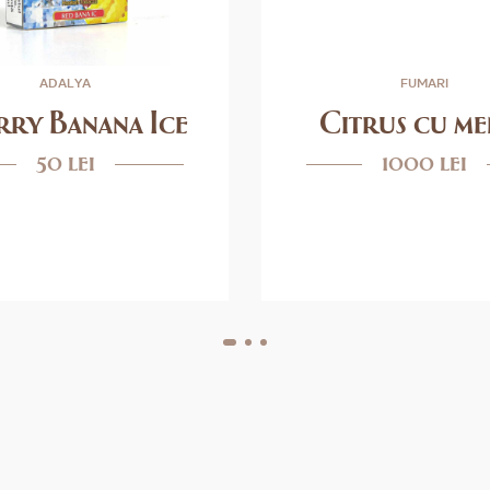
ADALYA
FUMARI
rry Banana Ice
Citrus cu me
50 lei
1000 lei