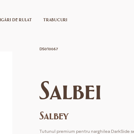
IGĂRI DE RULAT
TRABUCURI
DS010067
Salbei
Salbey
Tutunul premium pentru narghilea DarkSide s