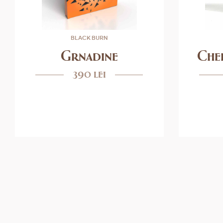
BLACK BURN
Grnadine
Che
390 lei