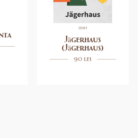
JENT
nta
Jägerhaus
(Jägerhaus)
90 lei