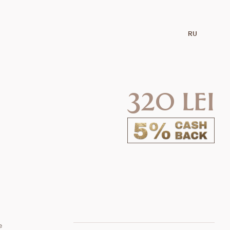
RU
320 lei
e