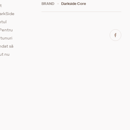
BRAND
Darkside Core
t
DarkSide
etul
 Pentru
utunuri
ndat să
ut nu