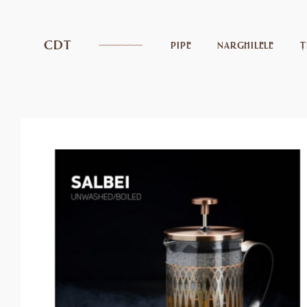
CDT
PIPE
NARGHILELE
Ț