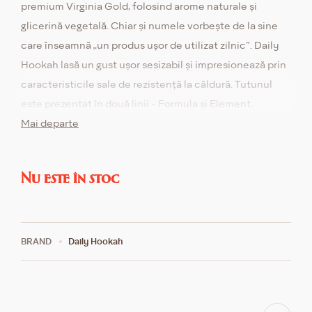
premium Virginia Gold, folosind arome naturale și
glicerină vegetală. Chiar și numele vorbește de la sine
care înseamnă „un produs ușor de utilizat zilnic”. Daily
Hookah lasă un gust ușor sesizabil și impresionează prin
caracteristicile sale de rezistență la căldură. Tutunul
este prezentat în două linii - Formula și Element.
Formula este o linie de gusturi complexe cu mai multe
Mai departe
componente, iar Element este o linie de mono-arome
originale și unice pentru mixologi și experimentatori.
Nu este în stoc
BRAND
Daily Hookah