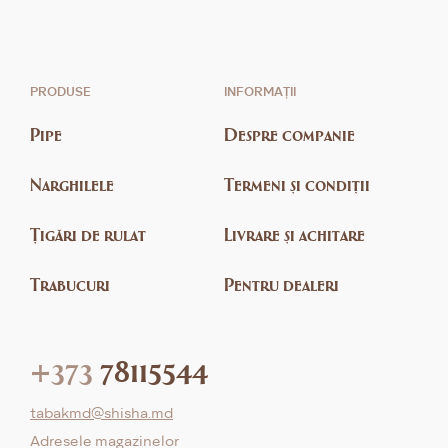
PRODUSE
INFORMAȚII
Pipe
Despre companie
Narghilele
Termeni și condiții
Țigări de rulat
Livrare și achitare
Trabucuri
Pentru dealeri
+373
78115544
tabakmd@shisha.md
Adresele magazinelor