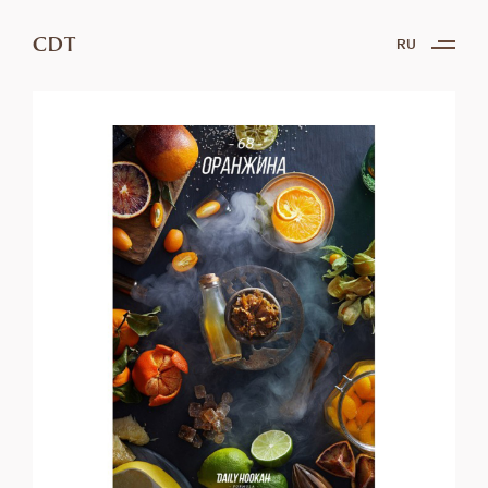
CDT
RU