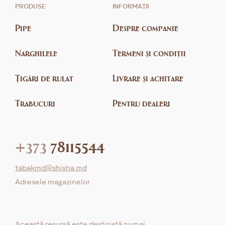
PRODUSE
INFORMAȚII
Pipe
Despre companie
Narghilele
Termeni și condiții
Țigări de rulat
Livrare și achitare
Trabucuri
Pentru dealeri
+373
78115544
tabakmd@shisha.md
Adresele magazinelor
Această resursă este destinată numai