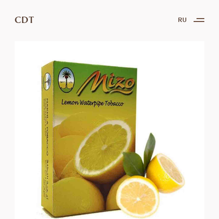
CDT
RU