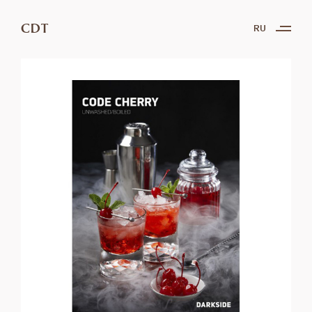
CDT
RU