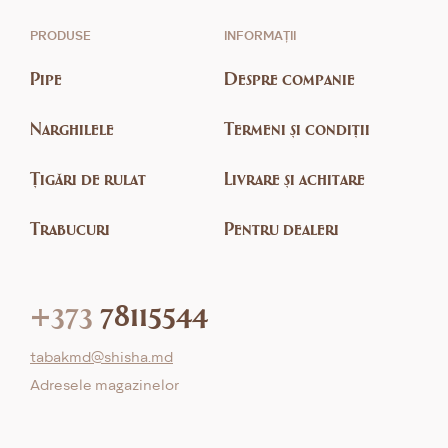
PRODUSE
INFORMAȚII
Pipe
Despre companie
Narghilele
Termeni și condiții
Țigări de rulat
Livrare și achitare
Trabucuri
Pentru dealeri
+373
78115544
tabakmd@shisha.md
Adresele magazinelor