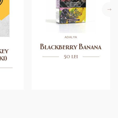
ADALYA
Blackberry Banana
key
50 lei
ki)