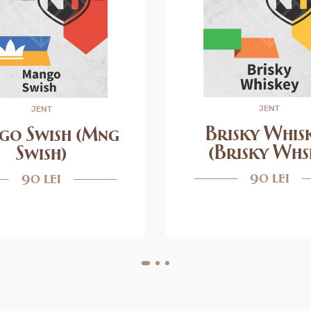
JENT
JENT
Brisky Whis
go Swish (Mng
(Brisky Whs
Swish)
90 lei
90 lei