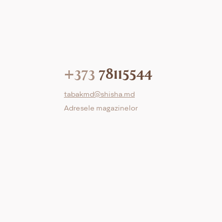
+373
78115544
tabakmd@shisha.md
Adresele magazinelor