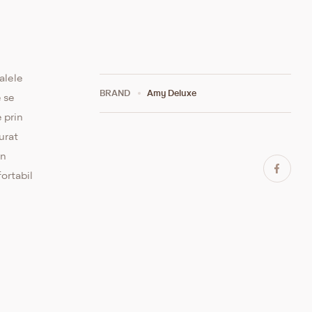
alele
BRAND
Amy Deluxe
e se
 prin
urat
în
ortabil