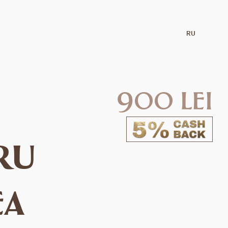
RU
900 lei
ru
ea