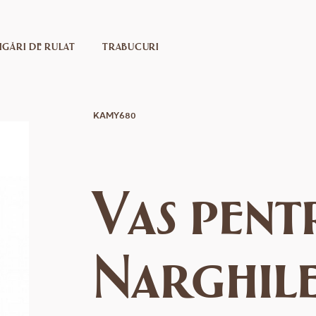
IGĂRI DE RULAT
TRABUCURI
KAMY680
Vas pent
Narghil