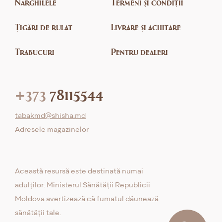
Narghilele
Termeni și condiții
Țigări de rulat
Livrare și achitare
Trabucuri
Pentru dealeri
+373
78115544
tabakmd@shisha.md
Adresele magazinelor
Această resursă este destinată numai
adulților. Ministerul Sănătății Republicii
Moldova avertizează că fumatul dăunează
sănătății tale.