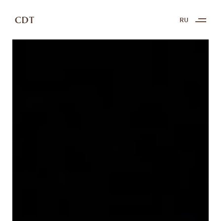
CDT
RU