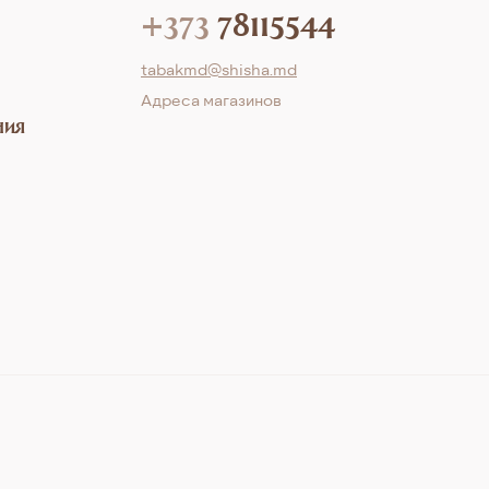
+373
78115544
tabakmd@shisha.md
Aдреса магазинов
ния