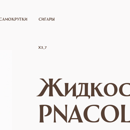
САМОКРУТКИ
СИГАРЫ
X3_7
Жидкос
PNACO