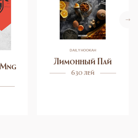
DAILY HOOKAH
Лимонный Пай
(Mng
630 лей