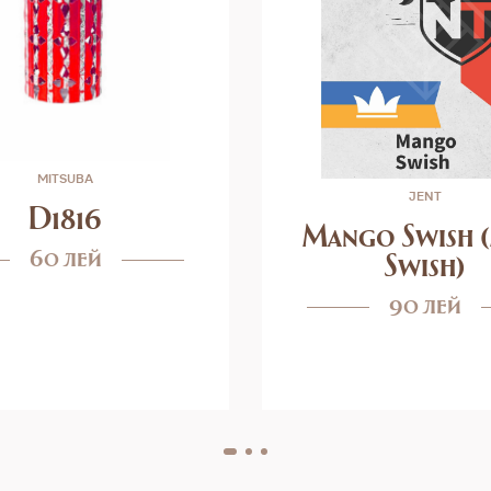
MITSUBA
JENT
D1816
Mango Swish 
60 лей
Swish)
90 лей