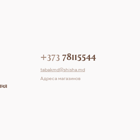
+373
78115544
tabakmd@shisha.md
Aдреса магазинов
ния