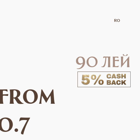
RO
90 лей
 from
o.7