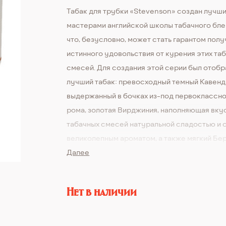
Табак для трубки «Stevenson» создан лучш
мастерами английской школы табачного бле
что, безусловно, может стать гарантом пол
истинного удовольствия от курения этих та
смесей. Для создания этой серии был отобр
лучший табак: превосходный темный Кавенд
выдержанный в бочках из-под первоклассн
рома, золотая Вирджиния, наполняющая вку
табачных смесей натуральной сладостью и 
великолепным ароматом, а также мягкий Бер
привносящий в общую гамму свои терпкие н
Далее
Добавление натурального дикого меда выго
дополняет эту слаженную табачную композ
Нет в наличии
делая вкус гармоничным и многогранным. С
в соответствии с лучшими традициями маст