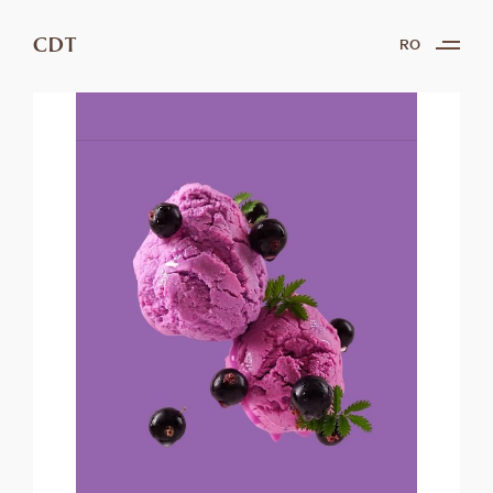
CDT
RO