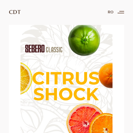
CDT
RO