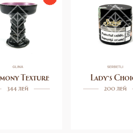
GLINA
SERBETLI
mony Texture
Lady's Choi
344 лей
200 лей