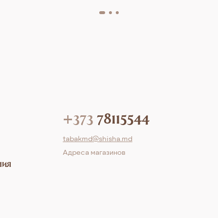
+373
78115544
tabakmd@shisha.md
Aдреса магазинов
ния