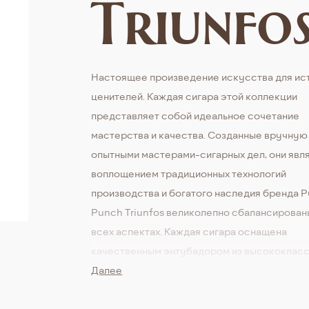
Triunfo
Настоящее произведение искусства для ис
ценителей. Каждая сигара этой коллекции
представляет собой идеальное сочетание
мастерства и качества. Созданные вручную
опытными мастерами-сигарных дел, они явл
воплощением традиционных технологий
производства и богатого наследия бренда P
Punch Triunfos великолепно сбалансирован
всех аспектах. Каждая сигара оснащена
качественным энтубадором из высококлас
табачных листьев, обеспечивая отличную тя
Далее
равномерное горение. Ароматы этих сигар
пропитывают воздух непередаваемыми нот