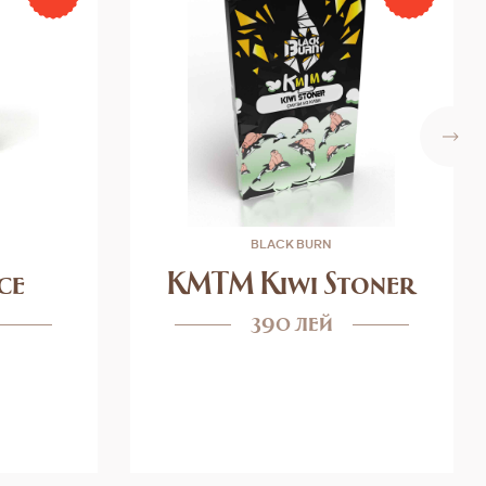
BLACK BURN
ce
KMTM Kiwi Stoner
390 лей