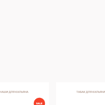
пряностей, дерева и шоколада. Великолепн
сбалансированность и структура вкуса дел
каждое задуманное пламя настоящим
приключением для смаковых рецепторов.
ЧАШИ ДЛЯ КАЛЬЯНА
ТАБАК ДЛЯ КАЛЬЯН