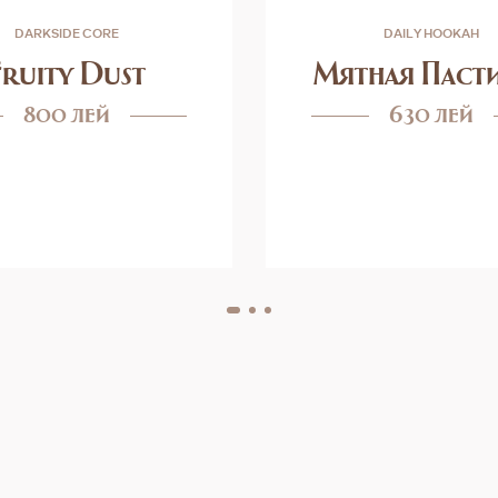
DARKSIDE CORE
DAILY HOOKAH
Fruity Dust
Мятная Паст
800 лей
630 лей