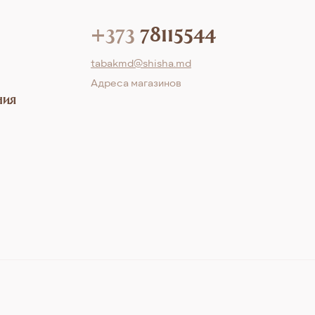
+373
78115544
tabakmd@shisha.md
Aдреса магазинов
ния