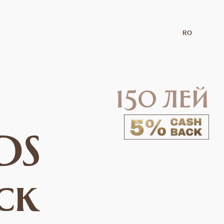
RO
150 лей
DS
ck