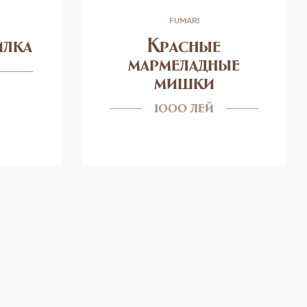
FUMARI
илка
Красные
мармеладные
мишки
1000 лей