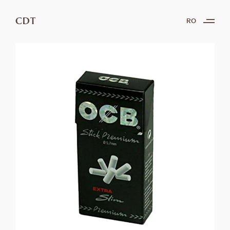
CDT
RO