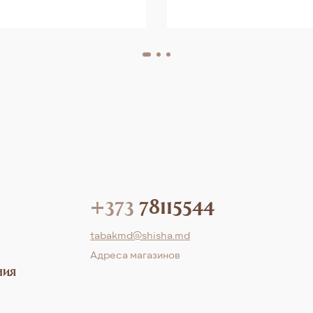
+373
78115544
tabakmd@shisha.md
Aдреса магазинов
ния