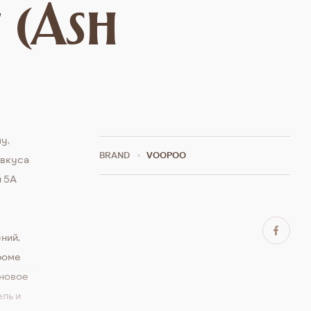
 (Ash
у,
BRAND
VOOPOO
 вкуса
й 5A
ний,
Кроме
оновое
ль и