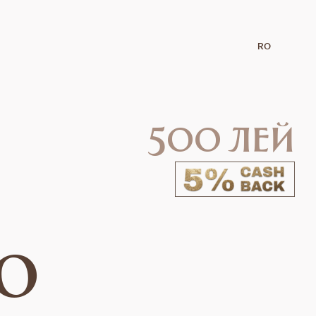
RO
500 лей
O