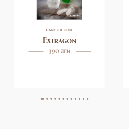
DARKSIDE CORE
Extragon
390 лей