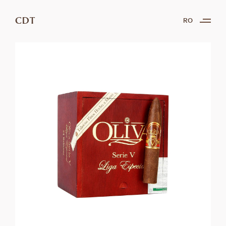
CDT
RO