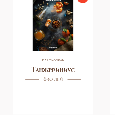
DAILY HOOKAH
Танжериниус
630 лей