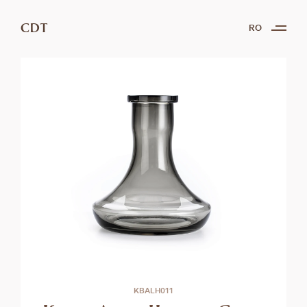
CDT
RO
KBALH011