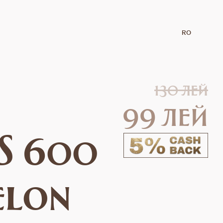
RO
130 лей
99 лей
S 600
elon