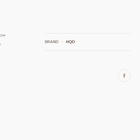
сом
BRAND
HQD
.