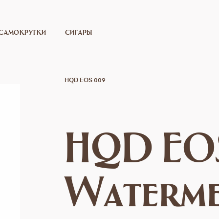
САМОКРУТКИ
СИГАРЫ
HQD EOS 009
HQD EO
Waterm