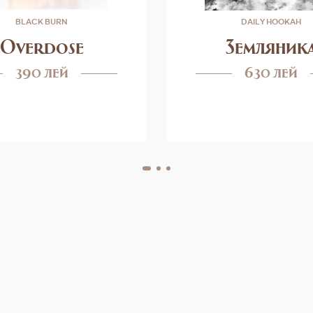
BLACK BURN
DAILY HOOKAH
Overdose
Земляник
390 лей
630 лей