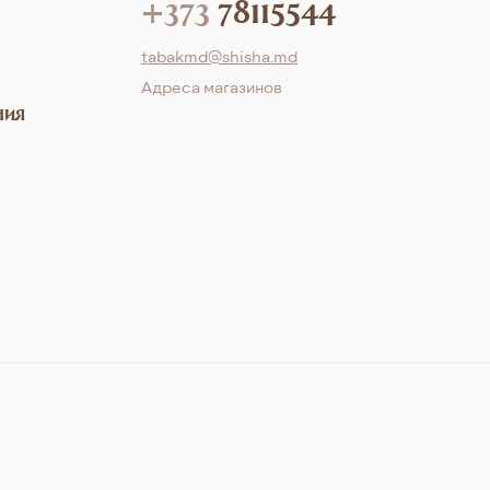
+373
78115544
tabakmd@shisha.md
Aдреса магазинов
ния