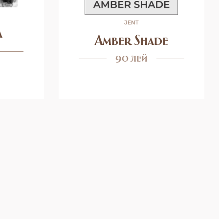
JENT
а
Amber Shade
90 лей