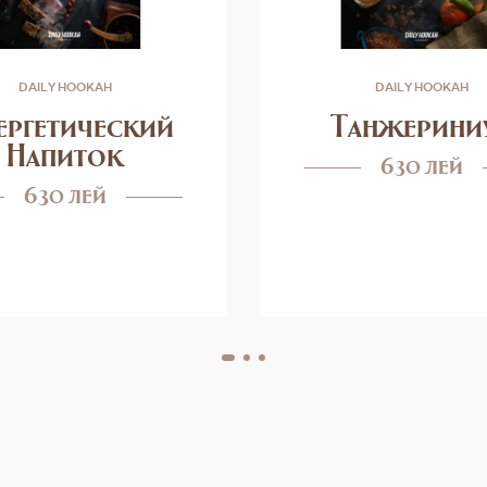
DAILY HOOKAH
DAILY HOOKAH
ергетический
Танжерини
Напиток
630 лей
630 лей