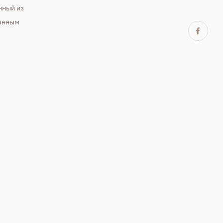
нный из
анным