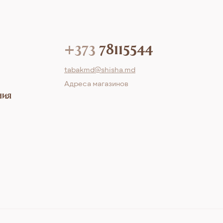
+373
78115544
tabakmd@shisha.md
Aдреса магазинов
ния