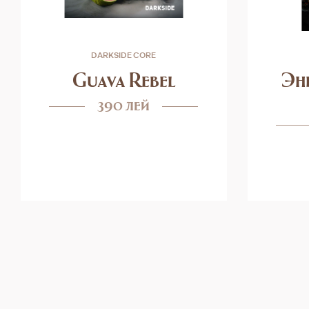
DARKSIDE CORE
Guava Rebel
Эн
390 лей