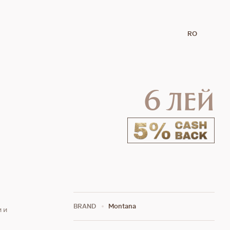
RO
6 лей
e
BRAND
Montana
 и