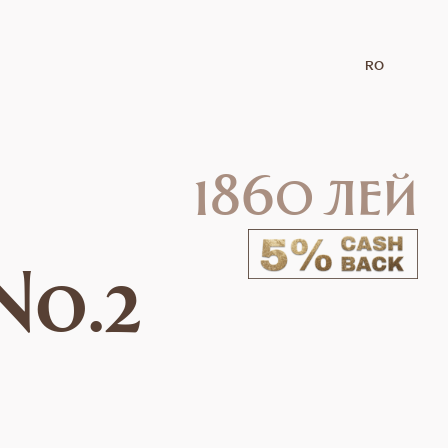
RO
1860 лей
No.2