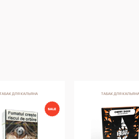
количеством специй. После нескольких зат
сигара становится более гладкой, и аромат
оседают. Пряность исчезает, сменяясь
сухофруктами и сладкими цветочными аром
но все еще оставаясь в землистом профиле 
Hoyo de Monterrey Epicure № 2 становится 
когда вы курите. Вторая треть характеризуе
ароматами кожи, меда и какао, длинным сли
послевкусием. Последняя треть дает сладо
карамелизованного сахара с оттенками таба
кожи в сливочном послевкусии.
ТАБАК ДЛЯ КАЛЬЯНА
ТАБАК ДЛЯ КАЛЬЯН