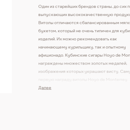
Один из старейших брендов страны, до сих 
выпускающих высококачественную продук
Витолы отличаются сбалансированным мяг
букетом, который не очень типичен для куб
изделий. Их можно рекомендовать как
начинающему курильщику, так и опытному
афиционадо. Кубинские сигары Hoyo de Mon
награждены множеством золотых медалей,
изображения которых украшают висту. Са
первую награду витолы Hoyo de Monterrey
заслужили в 1867 году на Парижской выстав
Далее
временем эта марка сигар постоянно менял
лучшую сторону, традиционной осталась л
упаковка. Hoyo de Monterrey Epicure № 2
начинается с сильной порции табака в сочет
глубокими ароматами влажной почвы и бол