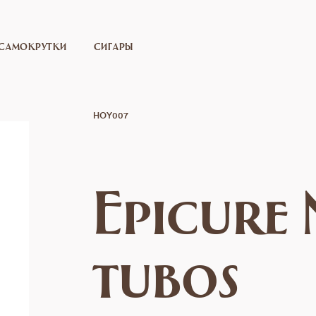
САМОКРУТКИ
СИГАРЫ
HOY007
Epicure 
tubos