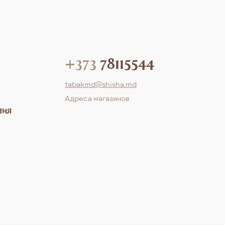
+373
78115544
tabakmd@shisha.md
Aдреса магазинов
ния