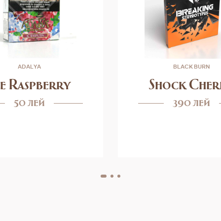
ADALYA
BLACK BURN
ce Raspberry
Shock Cher
50 лей
390 лей