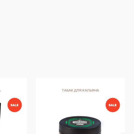
яжек
ы
атами,
сигары.
слаще,
тся
вочным
сть
ка и
А
ТАБАК ДЛЯ КАЛЬЯНА