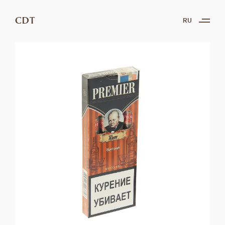
CDT
RU