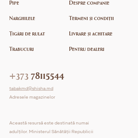
Pipe
Despre companie
Narghilele
Termeni și condiții
Țigări de rulat
Livrare și achitare
Trabucuri
Pentru dealeri
+373
78115544
tabakmd@shisha.md
Adresele magazinelor
Această resursă este destinată numai
adulților. Ministerul Sănătății Republicii