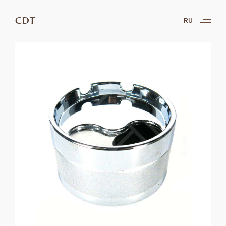
CDT
RU