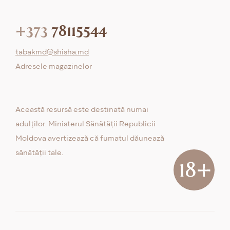
+373
78115544
tabakmd@shisha.md
Adresele magazinelor
Această resursă este destinată numai
adulților. Ministerul Sănătății Republicii
Moldova avertizează că fumatul dăunează
sănătății tale.