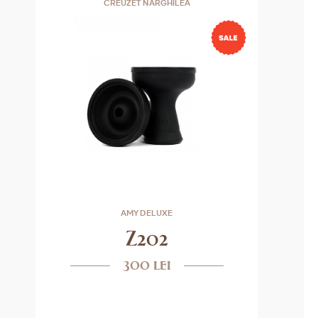
CREUZET NARGHILEA
AMY DELUXE
Z202
300 lei