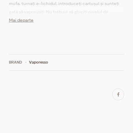
mufa, turnați e-lichidul, introduceți cartușul și sunteți
gata să vaporizați. Nu trebuie să ghiciți nivelul de
încărcare - există patru LED-uri pe panoul frontal care
Mai departe
indică starea curentă. Când nu mai aveți suficientă
încărcătură, trebuie doar să conectați dispozitivul prin
USB-C și va începe încărcarea rapidă. Dispozitivul se
bazează pe tehnologia COREX 2.0, care oferă o aromă
vie în fiecare fum.
BRAND
Vaporesso