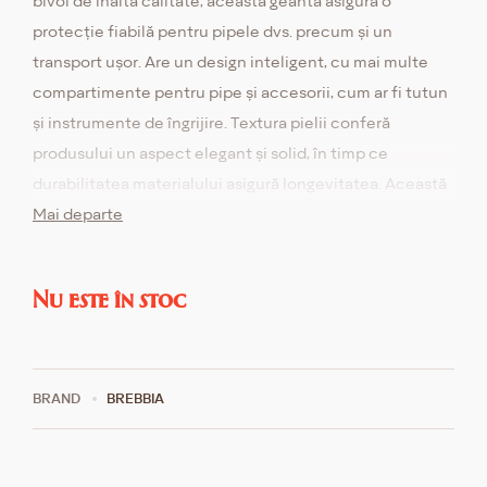
bivol de înaltă calitate, această geantă asigură o
protecție fiabilă pentru pipele dvs. precum și un
transport ușor. Are un design inteligent, cu mai multe
compartimente pentru pipe și accesorii, cum ar fi tutun
și instrumente de îngrijire. Textura pielii conferă
produsului un aspect elegant și solid, în timp ce
durabilitatea materialului asigură longevitatea. Această
geantă este o alegere excelentă pentru iubitorii de pipe
Mai departe
care apreciază confortul și stilul.
Nu este în stoc
BRAND
BREBBIA