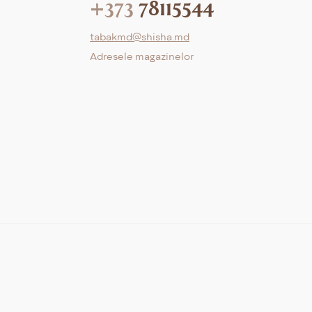
+373
78115544
tabakmd@shisha.md
Adresele magazinelor