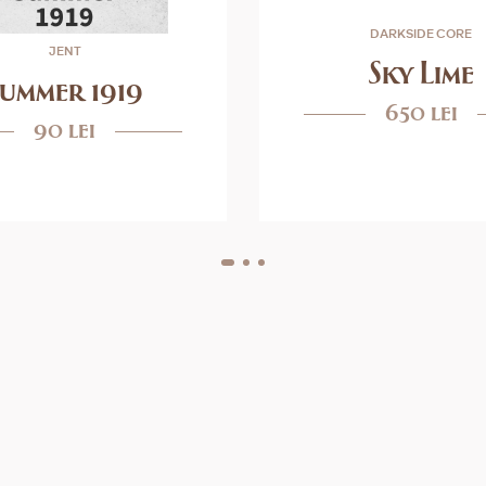
DARKSIDE CORE
JENT
Sky Lime
Summer 1919
650 lei
90 lei