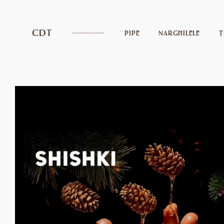
CDT
PIPE
NARGHILELE
Ț