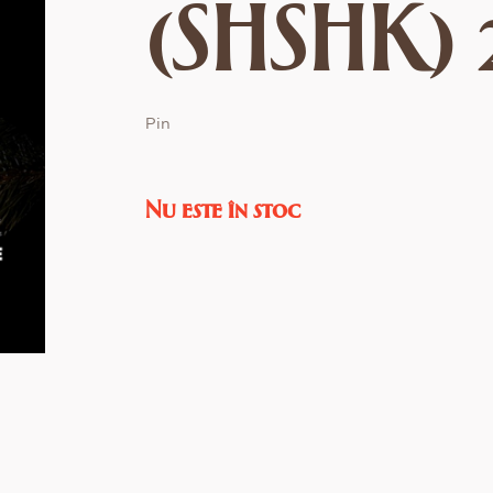
(SHSHK)
Pin
Nu este în stoc