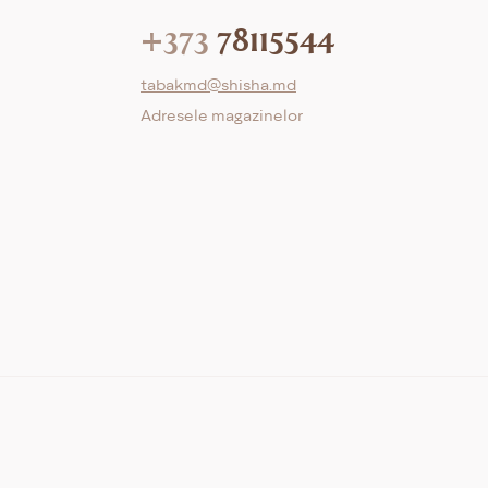
+373
78115544
tabakmd@shisha.md
Adresele magazinelor