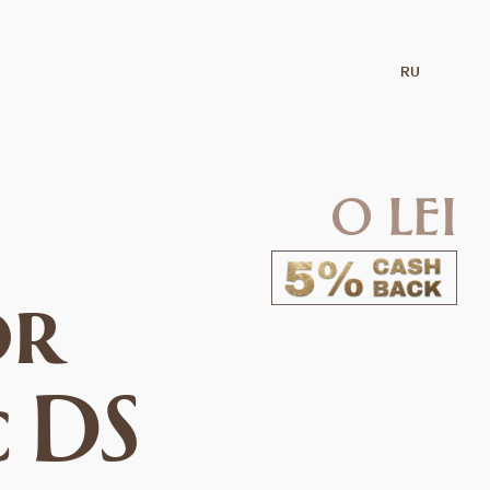
RU
0 lei
or
c DS