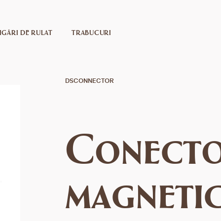
IGĂRI DE RULAT
TRABUCURI
DSCONNECTOR
Conect
magneti