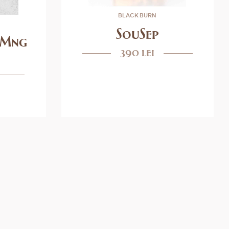
BLACK BURN
SouSep
(Mng
390 lei