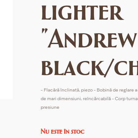
lighter
"Andrew
black/c
- Flacără înclinată, piezo - Bobină de reglare a 
de mari dimensiuni, reîncărcabilă - Corp turna
presiune
Nu este în stoc