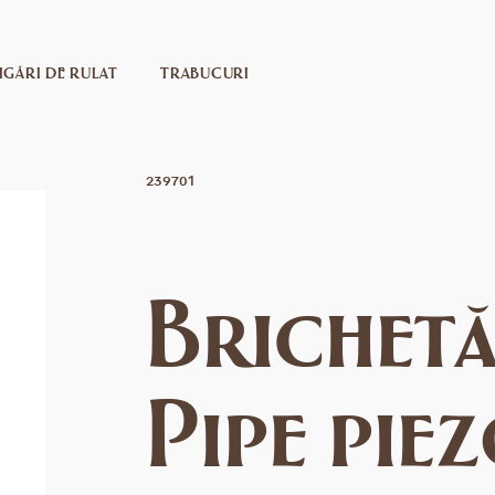
IGĂRI DE RULAT
TRABUCURI
239701
Brichet
Pipe pie