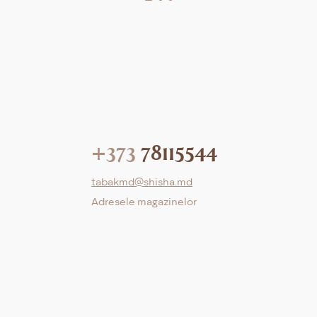
+373
78115544
tabakmd@shisha.md
Adresele magazinelor