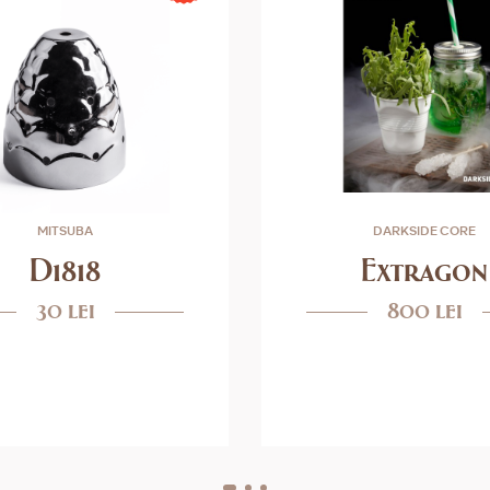
MITSUBA
DARKSIDE CORE
D1818
Extragon
30 lei
800 lei