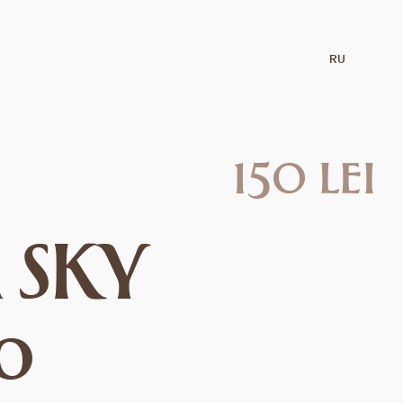
RU
150 lei
ă SKY
zo