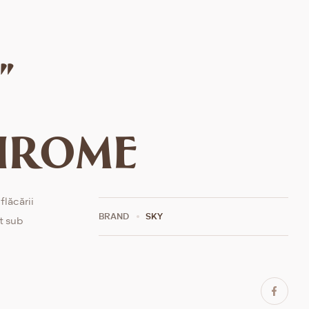
"
hrome
flăcării
BRAND
SKY
t sub