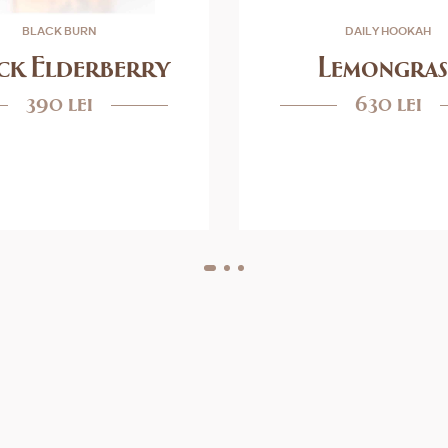
BLACK BURN
DAILY HOOKAH
ck Elderberry
Lemongras
390 lei
630 lei