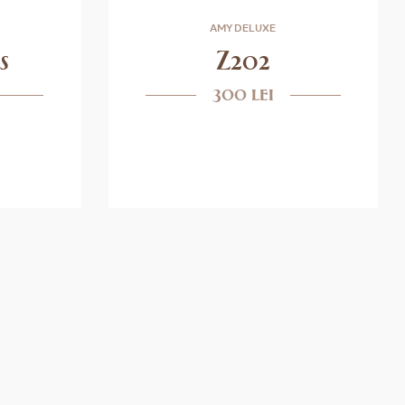
AMY DELUXE
Z202
s
300 lei