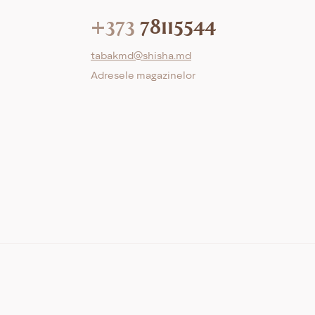
+373
78115544
tabakmd@shisha.md
Adresele magazinelor