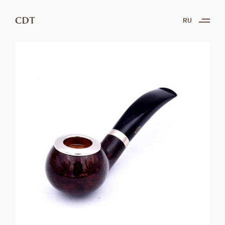
CDT
RU