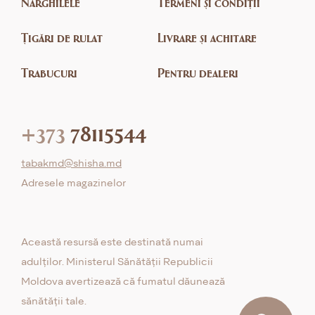
Narghilele
Termeni și condiții
Țigări de rulat
Livrare și achitare
Trabucuri
Pentru dealeri
+373
78115544
tabakmd@shisha.md
Adresele magazinelor
Această resursă este destinată numai
adulților. Ministerul Sănătății Republicii
Moldova avertizează că fumatul dăunează
sănătății tale.