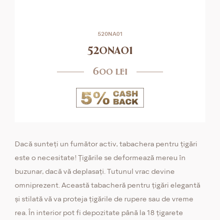
520NA01
520na01
600 lei
Dacă sunteți un fumător activ, tabachera pentru țigări
este o necesitate! Țigările se deformează mereu în
buzunar, dacă vă deplasați. Tutunul vrac devine
omniprezent. Această tabacheră pentru țigări elegantă
și stilată vă va proteja țigările de rupere sau de vreme
rea. În interior pot fi depozitate până la 18 țigarete