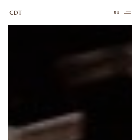
CDT
RU